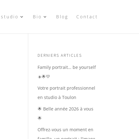
 studio
Bio
Blog
Contact
DERNIERS ARTICLES
Family portrait… be yourself
☀️🌟💛
Votre portrait professionnel
en studio à Toulon
🌟 Belle année 2026 à vous
🌟
Offrez-vous un moment en
famille, un portrait : l’image